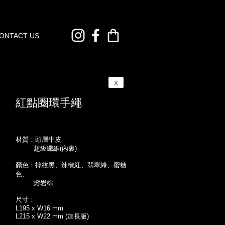
ONTACT US
x
紅點圈環手繩
材質：頭層牛皮
超級纖維(內裏)
顏色：
摔紋黑、辣椒紅、翡翠綠、蜜糖
色、
熔岩棕
尺寸：
L195 x W16 mm
L215 x W22 mm (加長版)