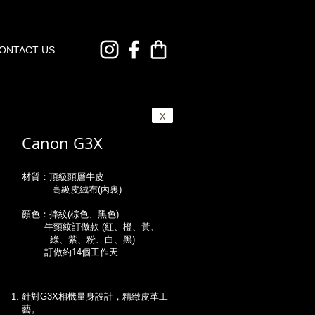
ONTACT US
x
Canon G3X
材質：頂級頭層牛皮
高級皮絨布(內裏)
顏色：摔紋(棕色、黑色)
牛頸紋訂做款 (紅、橙、黃、
綠、紫、粉、白、黑)
訂做約14個工作天
針對G3X相機量身設計，精緻皮革工
藝。