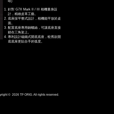
啡)
針對 G7X Mark II / III 相機量身設
計，精緻皮革工藝。
底座採平整式設計，相機能平放於桌
面。
配置底座專用銅螺絲，可讓底座直接
鎖在三角架上。
專利設計磁鐵式開底底座，較舊款開
底底座更貼合手的弧度。
一般底座－SHOW艷紅
一般底座－SHOW橘紅
一般底座－SHOW鮮黃
一般底座－SHOW草綠
一般底座－SHOW桃紅
一般底座－SHOW純白
一般底座－SHOW粉藍
一般底座－SHOW深藍
一般底座－SHOW咖啡
ht © 2026 TP ORIG. All rights reserved.