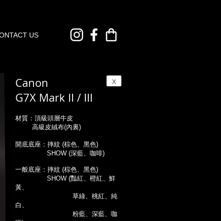
ONTACT US
Canon
x
G7X Mark II / III
材質：頂級頭層牛皮
高級皮絨布(內裏)
開底底座：摔紋 (棕色、黑色)
SHOW (深藍、咖啡)
一般底座：摔紋
(棕色、黑色)
SHOW (豔紅、橙紅、鮮
黃、
草綠、桃紅、純
白、
粉藍、深藍、咖