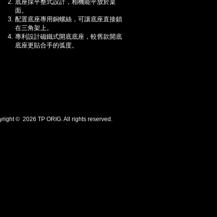
底座採平整式設計，相機能平放於桌
面。
配置底座專用銅螺絲，可讓底座直接鎖
在三角架上。
專利設計磁鐵式開底底座，較舊款開底
底座更貼合手的弧度。
ht © 2026 TP ORIG. All rights reserved.