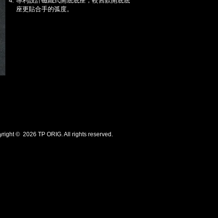
專利設計磁鐵式開底底座，較舊款開底底
座更貼合手的弧度。
摔紋黑 (白線) Black (White Line)
摔紋黑 (黑線) Black (Black Line)
翡翠綠 Green
蜜糖色 Tan
熔岩棕 Lava Brown
可可棕 Cocoa
ht © 2026 TP ORIG. All rights reserved.